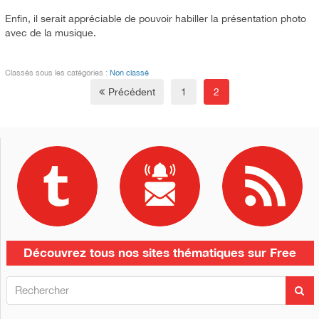
Enfin, il serait appréciable de pouvoir habiller la présentation photo
avec de la musique.
Classés sous les catégories :
Non classé
Précédent
1
2
Découvrez tous nos sites thématiques sur Free
R
R
e
e
c
c