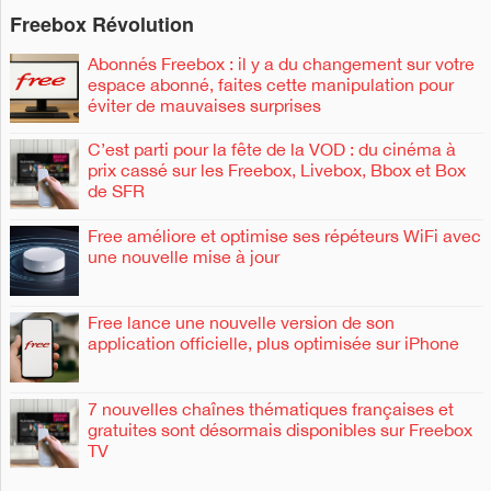
h
h
Freebox Révolution
e
e
r
r
c
c
Abonnés Freebox : il y a du changement sur votre
h
h
espace abonné, faites cette manipulation pour
e
e
éviter de mauvaises surprises
r
r
C’est parti pour la fête de la VOD : du cinéma à
:
prix cassé sur les Freebox, Livebox, Bbox et Box
de SFR
Free améliore et optimise ses répéteurs WiFi avec
une nouvelle mise à jour
Free lance une nouvelle version de son
application officielle, plus optimisée sur iPhone
7 nouvelles chaînes thématiques françaises et
gratuites sont désormais disponibles sur Freebox
TV