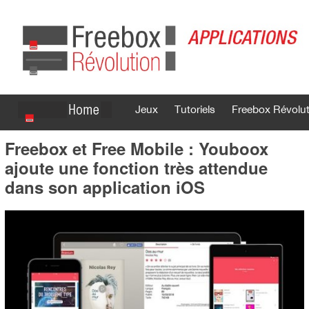
Jeux
Tutoriels
Freebox Révolut
Freebox et Free Mobile : Youboox
Se connecter
S'inscrire
ajoute une fonction très attendue
dans son application iOS