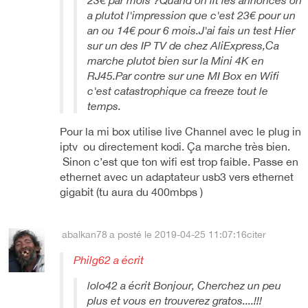
23€ par mois ?Quand on lit les annonces on
a plutot l'impression que c'est 23€ pour un
an ou 14€ pour 6 mois.J'ai fais un test Hier
sur un des IP TV de chez AliExpress,Ca
marche plutot bien sur la Mini 4K en
RJ45.Par contre sur une MI Box en Wifi
c'est catastrophique ca freeze tout le
temps.
Pour la mi box utilise live Channel avec le plug in
iptv ou directement kodi. Ça marche très bien.
Sinon c’est que ton wifi est trop faible. Passe en
ethernet avec un adaptateur usb3 vers ethernet
gigabit (tu aura du 400mbps )
abalkan78
a posté le 2019-04-25 11:07:16
citer
Philg62 a écrit
lolo42 a écrit Bonjour, Cherchez un peu
plus et vous en trouverez gratos....!!!