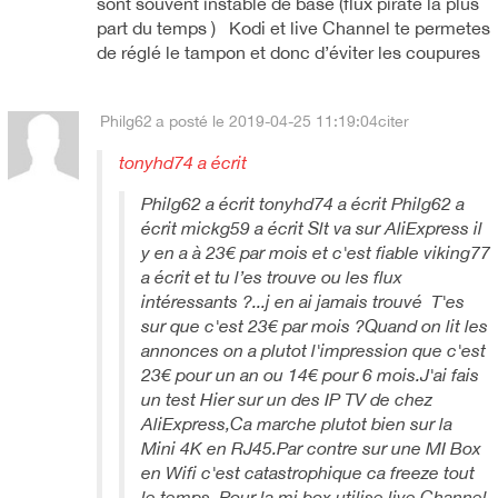
sont souvent instable de base (flux pirate la plus
part du temps ) Kodi et live Channel te permetes
de réglé le tampon et donc d’éviter les coupures
Philg62
a posté le 2019-04-25 11:19:04
citer
tonyhd74 a écrit
Philg62 a écrit tonyhd74 a écrit Philg62 a
écrit mickg59 a écrit Slt va sur AliExpress il
y en a à 23€ par mois et c'est fiable viking77
a écrit et tu l’es trouve ou les flux
intéressants ?...j en ai jamais trouvé T'es
sur que c'est 23€ par mois ?Quand on lit les
annonces on a plutot l'impression que c'est
23€ pour un an ou 14€ pour 6 mois.J'ai fais
un test Hier sur un des IP TV de chez
AliExpress,Ca marche plutot bien sur la
Mini 4K en RJ45.Par contre sur une MI Box
en Wifi c'est catastrophique ca freeze tout
le temps. Pour la mi box utilise live Channel